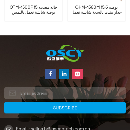
OHM-1560M 15.6 بوصة
OTM-1500F حالة معدنية 15
جدار مثبت بالسعة شاشة تعمل
بوصة شاشة تعمل باللمس
باللمس الصناعية
مسطحة حقيقية
Email : selina.h@oscantech.com.cn