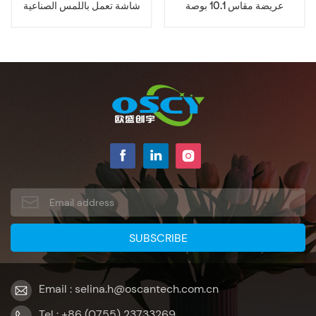
عريضة مقاس 10.1 بوصة
شاشة تعمل باللمس الصناعية
Email : selina.h@oscantech.com.cn
Tel : +86 (0755) 23733269