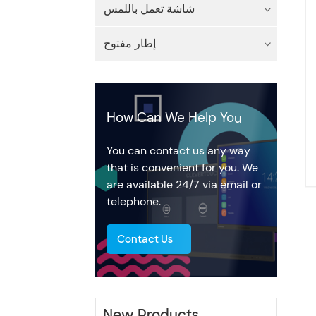
شاشة تعمل باللمس
إطار مفتوح
How Can We Help You
You can contact us any way
that is convenient for you. We
are available 24/7 via email or
telephone.
Contact Us
New Products