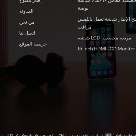
شاشة VGA مخصصة مقاس 17
إطار مفتوح
بوصة
المدونة
تح الإطار شاشة تعمل باللمس
من نحن
مراقب
اتصل بنا
شاشة LCD مربعة مخصصة
خريطة الموقع
15 Inch HDMI LCD Monitor
IPv6 netwo
سياسة الخصوصية
|
XML
© شنتشن Oscan للإلكترونيات المحدودة All Rights Reserved.