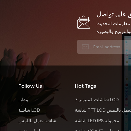
 معلومات التحديث
والترويج والبصيرة.
Follow Us
Hot Tags
7 شاشات كمبيوتر LCD
وطن
اشة TFT LCD تعمل باللمس
شاشة LCD
شاشة LED IPS محمولة
شاشة تعمل باللمس