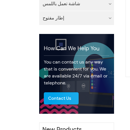
شاشة تعمل باللمس
إطار مفتوح
How Can We Help You
You can contact us any way
that is convenient for you. We
are available 24/7 via email or
telephone.
Contact Us
New Products