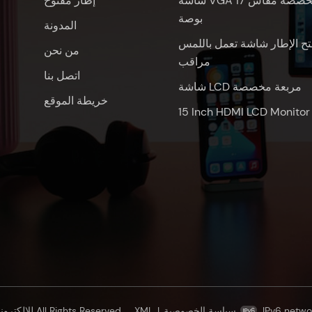
شاشة VGA مخصصة مقاس 17
إطار مفتوح
بوصة
المدونة
تح الإطار شاشة تعمل باللمس
من نحن
مراقب
اتصل بنا
شاشة LCD مربعة مخصصة
خريطة الموقع
15 Inch HDMI LCD Monitor
IPv6 netwo
سياسة الخصوصية
|
XML
© شنتشن Oscan للإلكترونيات المحدودة All Rights Reserved.