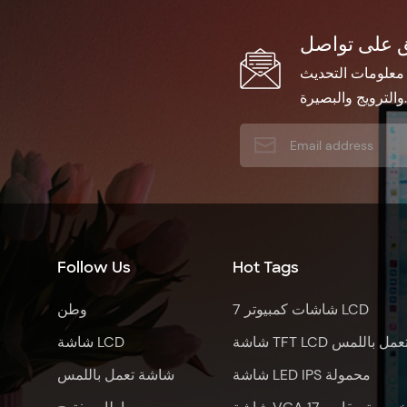
 معلومات التحديث
والترويج والبصيرة.
Follow Us
Hot Tags
7 شاشات كمبيوتر LCD
وطن
اشة TFT LCD تعمل باللمس
شاشة LCD
شاشة LED IPS محمولة
شاشة تعمل باللمس