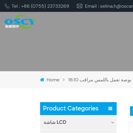
Tel : +86 (0755) 23733269
Email : selina.h@osca
Home
Product Categories
شاشة LCD