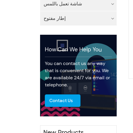
شاشة تعمل باللمس
إطار مفتوح
How Can We Help You
You can contact us any way
that is convenient for you. We
are available 24/7 via email or
telephone.
Contact Us
New Products