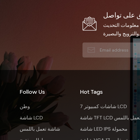
 معلومات التحديث
والترويج والبصيرة.
Follow Us
Hot Tags
7 شاشات كمبيوتر LCD
وطن
اشة TFT LCD تعمل باللمس
شاشة LCD
شاشة LED IPS محمولة
شاشة تعمل باللمس