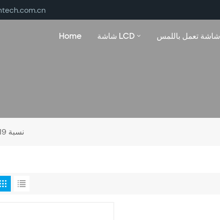
ntech.com.cn
شاشة تعمل باللمس
شاشة LCD
Home
16:10 نسبة 19 بوصة تعمل باللمس مراقب