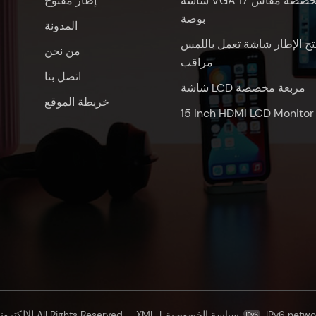
شاشة VGA مخصصة مقاس 17
إطار مفتوح
بوصة
المدونة
تح الإطار شاشة تعمل باللمس
من نحن
مراقب
اتصل بنا
شاشة LCD مربعة مخصصة
خريطة الموقع
15 Inch HDMI LCD Monitor
IPv6 netwo
سياسة الخصوصية
|
XML
© شنتشن Oscan للإلكترونيات المحدودة All Rights Reserved.