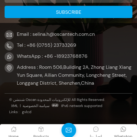
Email : selina.h@oscantech.com.cn
Tel : +86 (0755) 23733269
WhatsApp : +86 -18923768876
Address : Room 506,Building 2A, Zhong Liang Xiang
Yun Square, Ailian Community, Longcheng Street,
Longgang District, Shenzhen,China
© شنتشن Oscan للإلكترونيات المحدودة All Rights Reserved.
XML
|
سياسة الخصوصية
IPv6 network supported
Links :
gvlcd
Home
Products
اتصل بنا
WhatsApp