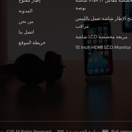
شاشة VGA مخصصة مقاس 17
إطار مفتوح
بوصة
المدونة
تح الإطار شاشة تعمل باللمس
من نحن
مراقب
اتصل بنا
شاشة LCD مربعة مخصصة
خريطة الموقع
15 Inch HDMI LCD Monitor
IPv6 netwo
سياسة الخصوصية
|
XML
© شنتشن Oscan للإلكترونيات المحدودة All Rights Reserved.