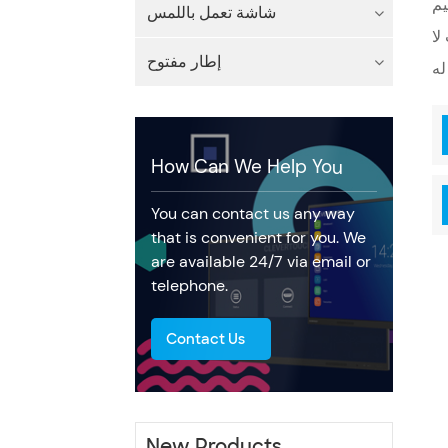
يم
شاشة تعمل باللمس
لا
إطار مفتوح
How Can We Help You
You can contact us any way
that is convenient for you. We
are available 24/7 via email or
telephone.
Contact Us
New Products