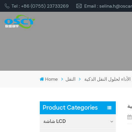
Tel : +86 (0755) 23733269
Email : selina.h@osca
لأداء لحلول النقل الذكية
النقل
Home
ة
Product Categories
شاشة LCD