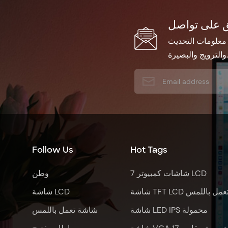
 معلومات التحديث
والترويج والبصيرة.
Follow Us
Hot Tags
7 شاشات كمبيوتر LCD
وطن
اشة TFT LCD تعمل باللمس
شاشة LCD
شاشة LED IPS محمولة
شاشة تعمل باللمس