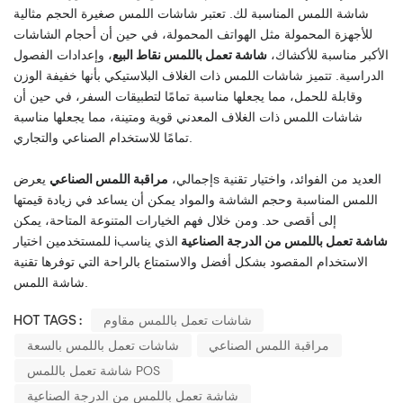
شاشة اللمس المناسبة لك. تعتبر شاشات اللمس صغيرة الحجم مثالية
للأجهزة المحمولة مثل الهواتف المحمولة، في حين أن أحجام الشاشات
شاشة تعمل باللمس نقاط البيع
الأكبر مناسبة للأكشاك،
، وإعدادات الفصول
الدراسية. تتميز شاشات اللمس ذات الغلاف البلاستيكي بأنها خفيفة الوزن
وقابلة للحمل، مما يجعلها مناسبة تمامًا لتطبيقات السفر، في حين أن
شاشات اللمس ذات الغلاف المعدني قوية ومتينة، مما يجعلها مناسبة
تمامًا للاستخدام الصناعي والتجاري.
مراقبة اللمس الصناعي
العديد من الفوائد، واختيار تقنية
s
إجمالي،
يعرض
اللمس المناسبة وحجم الشاشة والمواد يمكن أن يساعد في زيادة قيمتها
إلى أقصى حد. ومن خلال فهم الخيارات المتنوعة المتاحة، يمكن
شاشة تعمل باللمس من الدرجة الصناعية
الذي يناسب
للمستخدمين اختيار i
الاستخدام المقصود بشكل أفضل والاستمتاع بالراحة التي توفرها تقنية
شاشة اللمس.
شاشات تعمل باللمس مقاوم
HOT TAGS :
مراقبة اللمس الصناعي
شاشات تعمل باللمس بالسعة
شاشة تعمل باللمس POS
شاشة تعمل باللمس من الدرجة الصناعية