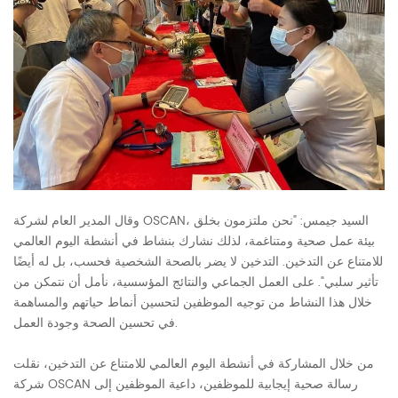
وقال المدير العام لشركة OSCAN، السيد جيمس: "نحن ملتزمون بخلق
بيئة عمل صحية ومتناغمة، لذلك نشارك بنشاط في أنشطة اليوم العالمي
للامتناع عن التدخين. التدخين لا يضر بالصحة الشخصية فحسب، بل له أيضًا
تأثير سلبي". على العمل الجماعي والنتائج المؤسسية، نأمل أن نتمكن من
خلال هذا النشاط من توجيه الموظفين لتحسين أنماط حياتهم والمساهمة
في تحسين الصحة وجودة العمل.
من خلال المشاركة في أنشطة اليوم العالمي للامتناع عن التدخين، نقلت
شركة OSCAN رسالة صحية إيجابية للموظفين، داعية الموظفين إلى