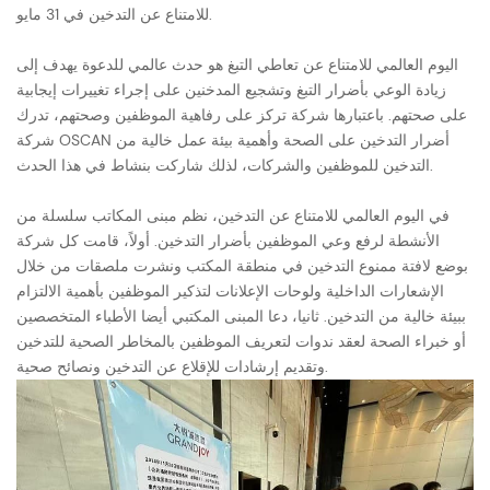
للامتناع عن التدخين في 31 مايو.
اليوم العالمي للامتناع عن تعاطي التبغ هو حدث عالمي للدعوة يهدف إلى
زيادة الوعي بأضرار التبغ وتشجيع المدخنين على إجراء تغييرات إيجابية
على صحتهم. باعتبارها شركة تركز على رفاهية الموظفين وصحتهم، تدرك
شركة OSCAN أضرار التدخين على الصحة وأهمية بيئة عمل خالية من
التدخين للموظفين والشركات، لذلك شاركت بنشاط في هذا الحدث.
في اليوم العالمي للامتناع عن التدخين، نظم مبنى المكاتب سلسلة من
الأنشطة لرفع وعي الموظفين بأضرار التدخين. أولاً، قامت كل شركة
بوضع لافتة ممنوع التدخين في منطقة المكتب ونشرت ملصقات من خلال
الإشعارات الداخلية ولوحات الإعلانات لتذكير الموظفين بأهمية الالتزام
ببيئة خالية من التدخين. ثانيا، دعا المبنى المكتبي أيضا الأطباء المتخصصين
أو خبراء الصحة لعقد ندوات لتعريف الموظفين بالمخاطر الصحية للتدخين
وتقديم إرشادات للإقلاع عن التدخين ونصائح صحية.