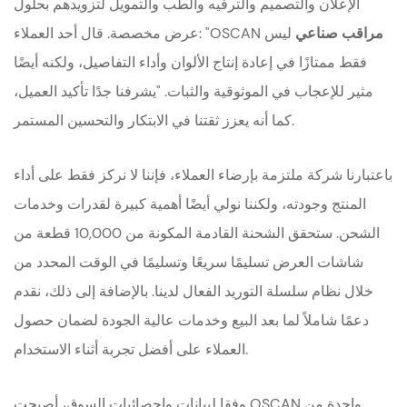
الإعلان والتصميم والترفيه والطب والتمويل لتزويدهم بحلول
مراقب صناعي
ليس
عرض مخصصة. قال أحد العملاء: "OSCAN
فقط ممتازًا في إعادة إنتاج الألوان وأداء التفاصيل، ولكنه أيضًا
مثير للإعجاب في الموثوقية والثبات. "يشرفنا جدًا تأكيد العميل،
كما أنه يعزز ثقتنا في الابتكار والتحسين المستمر.
باعتبارنا شركة ملتزمة بإرضاء العملاء، فإننا لا نركز فقط على أداء
المنتج وجودته، ولكننا نولي أيضًا أهمية كبيرة لقدرات وخدمات
الشحن. ستحقق الشحنة القادمة المكونة من 10,000 قطعة من
شاشات العرض تسليمًا سريعًا وتسليمًا في الوقت المحدد من
خلال نظام سلسلة التوريد الفعال لدينا. بالإضافة إلى ذلك، نقدم
دعمًا شاملاً لما بعد البيع وخدمات عالية الجودة لضمان حصول
العملاء على أفضل تجربة أثناء الاستخدام.
وفقا لبيانات وإحصائيات السوق، أصبحت OSCAN واحدة من