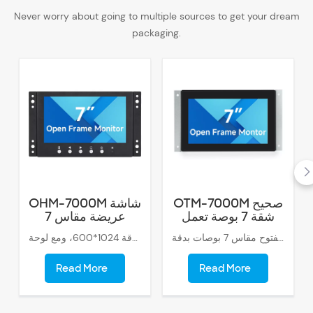
Never worry about going to multiple sources to get your dream
packaging.
OTM-7000M صحيح
OHM-7000M شاشة
شقة 7 بوصة تعمل
عريضة مقاس 7
باللمس مراقب
بوصات 16: 9 شاشة
شاشة ذات إطار مفتوح مقاس 7 بوصات بدقة FHD 1024*600 وسطوع عالٍ يبلغ 300cd/m2. نسبة شاشة عريضة 16:9، إنها خيار جيد للعديد من المتطلبات الصناعية.
يمكن لشاشتنا الصناعية مقاس 7 بوصة بدقة 1024*600، ومع لوحة IPS، أن تحقق سطوعًا عاليًا يتراوح بين 500cd/m2 إلى 600cd/m2. مع زاوية الرؤية الكاملة، يمكنك الاستمتاع بتأثير الصور الجيد.
مفتوحة الإطار
Read More
Read More