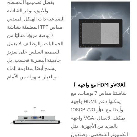
بفضل تصميمها المسطح
والأنيق، توفر الشاشة
الصناعية ذات الهيكل المعدني
المضمنة بشاشة TFT مقاس
7 بوصة مزيجًا مثاليًا من
الجماليات والوظائف. لا يعمل
التصميم السلس على تعزيز
جاذبيته البصرية فحسب، بل
يسمح أيضًا بمقاومة الماء
والغبار بسهولة من الأمام.
〗
مع واجهة HDMI وVGA
〖
شاشتنا مقاس 7 بوصات، مع
واجهة HDMI، يمكنها دعم
1080P أو 720p، وأيضًا مع
واجهة VGA، يمكنك الاتصال
بالعديد من الأجهزة، مثل
الكمبيوتر الشخصي، وصندوق