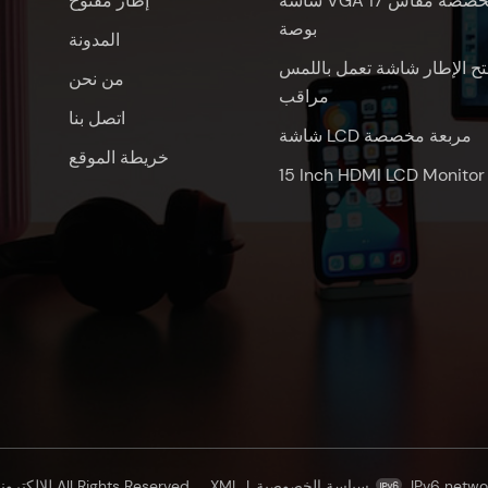
شاشة VGA مخصصة مقاس 17
إطار مفتوح
بوصة
المدونة
تح الإطار شاشة تعمل باللمس
من نحن
مراقب
اتصل بنا
شاشة LCD مربعة مخصصة
خريطة الموقع
15 Inch HDMI LCD Monitor
© شنتشن Oscan للإلكترونيات المحدودة All Rights Reserved.
XML
|
سياسة الخصوصية
IPv6 netwo