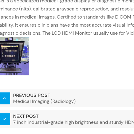
is is a specialized medical-grade display or diagnostic monit
minance (nits), calibrated grayscale reproduction, and resolu
ances in medical images. Certified to standards like DICOM P
ability, it ensures clinicians have the most accurate visual in
agnostic decisions. The LCD HDMI Monitor usually use for Vid
PREVIOUS POST
Medical Imaging (Radiology)
NEXT POST
7 inch industrial-grade high brightness and sturdy HD