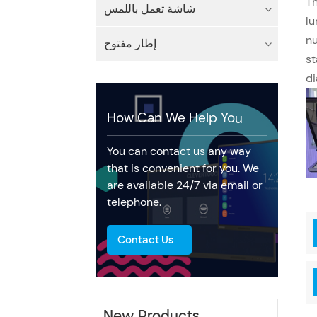
Th
شاشة تعمل باللمس
lu
nu
إطار مفتوح
st
di
How Can We Help You
You can contact us any way
that is convenient for you. We
are available 24/7 via email or
telephone.
Contact Us
New Products