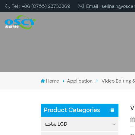
Tel : +86 (0755) 23733269
Email : selina.h@osca
Home
Application
Video Editing 
V
Product Categories
شاشة LCD