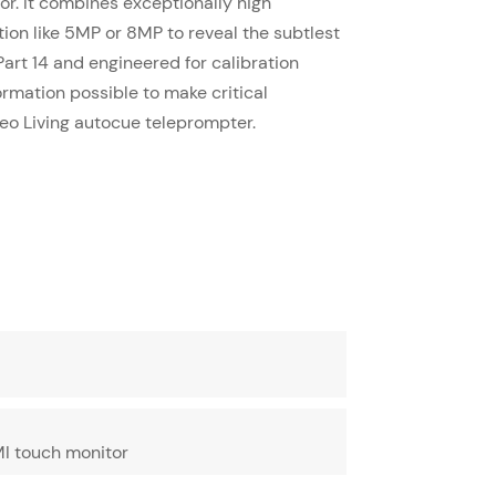
or. It combines exceptionally high
tion like 5MP or 8MP to reveal the subtlest
art 14 and engineered for calibration
formation possible to make critical
eo Living autocue teleprompter.
MI touch monitor