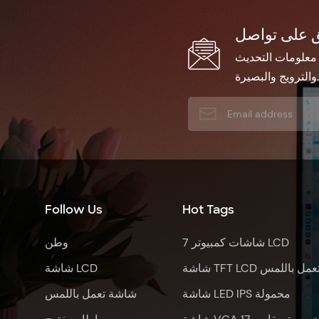
 معلومات التحديث
والترويج والبصيرة.
Follow Us
Hot Tags
7 شاشات كمبيوتر LCD
وطن
شاشة TFT LCD عمل باللمس
شاشة LCD
شاشة LED IPS محمولة
شاشة تعمل باللمس