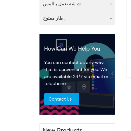
شاشة تعمل باللمس
إطار مفتوح
How Can We Help You
You can contact us any way
that is convenient for you. We
are available 24/7 via email or
telephone.
Contact Us
New Products