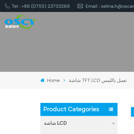
Tel : +86 (0755) 23733269
Email : selina.h@osca
Home
شاشة TFT LCD تعمل باللمس
Product Categories
شاشة LCD