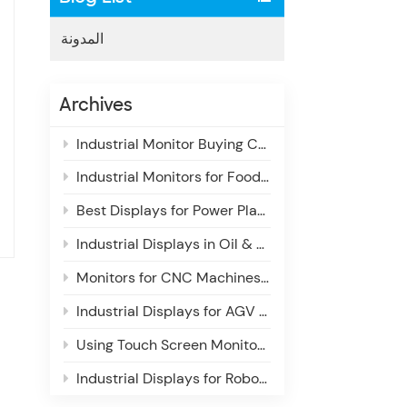
المدونة
Archives
Industrial Monitor Buying Checklist for System Integrators: Key Features & Selection Guide
Industrial Monitors for Food & Beverage Production Lines: Enhancing Visibility, Reliability & Efficiency
Best Displays for Power Plant Control Rooms: Enhancing Situational Awareness & Operational Efficiency
Industrial Displays in Oil & Gas Monitoring Systems
Monitors for CNC Machines: Essential Display Requirements for Industrial Use
Industrial Displays for AGV & AMR Navigation Systems: Enhancing Autonomous Operations
Using Touch Screen Monitors in Industrial Inspection Systems
Industrial Displays for Robotics Control Systems: Enhancing Precision, Reliability & Control