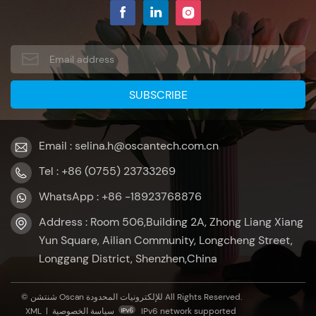
Email : selina.h@oscantech.com.cn
Tel : +86 (0755) 23733269
WhatsApp : +86 -18923768876
Address : Room 506,Building 2A, Zhong Liang Xiang
Yun Square, Ailian Community, Longcheng Street,
Longgang District, Shenzhen,China
© شنتشن Oscan للإلكترونيات المحدودة All Rights Reserved.
XML
|
سياسة الخصوصية
IPv6 network supported