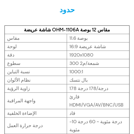
حدود
شاشة عريضة OHM-1106A مقاس 12 بوصة
11.6 بوصة
مقاس
شاشة عريضة 16:9
لوحة
1920x1080
دقة
300 شمعة/م2
سطوع
1000:1
نسبة التباين
بال نتسك
نظام الألوان
178 درجة/178 درجة
زاوية الرؤية
قارئ
واجهة المراقبة
HDMI/VGA/AV/BNC/USB
قاد
الإضاءة الخلفية
-10 درجة مئوية ~ 60 درجة
درجة حرارة العمل
مئوية