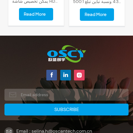
يمكن تخصيص شاشة HDMI مقاس 7 بوصة بفتحة بطاقة SD، مما يسمح لك بالوصول بسهولة إلى المحتوى وعرضه مباشرة من بطاقة SD الخاصة بك.
شاشتنا القياسية مقاس 8 بوصات بدقة عالية 1024 × 768، وزاوية عرض واسعة تبلغ 160 درجة، مع نسبة عرض إلى ارتفاع تبلغ 4:3 ونسبة تباين تبلغ 500:1.
Read More
Read More
Email : selina.h@oscantech.com.cn