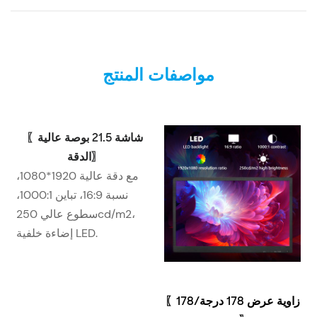
مواصفات المنتج
شاشة 21.5 بوصة عالية
〖
الدقة
〗
مع دقة عالية 1920*1080،
نسبة 16:9، تباين 1000:1،
سطوع عالي 250cd/m2،
إضاءة خلفية LED.
زاوية عرض 178 درجة/178
〖