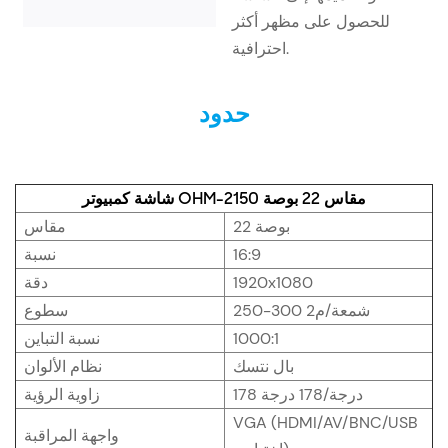
للحصول على مظهر أكثر
احترافية.
حدود
شاشة كمبيوتر OHM-2150 مقاس 22 بوصة
22 بوصة
مقاس
16:9
نسبة
1920x1080
دقة
250-300 شمعة/م2
سطوع
1000:1
نسبة التباين
بال نتسك
نظام الألوان
178 درجة/178 درجة
زاوية الرؤية
VGA (HDMI/AV/BNC/USB
واجهة المراقبة