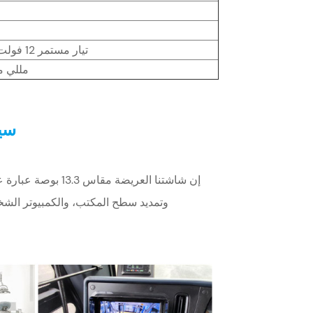
تيار مستمر 12 فولت 1-2 أمبير
75*75 مللي
سين
إن شاشتنا العريضة