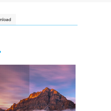
nload
م