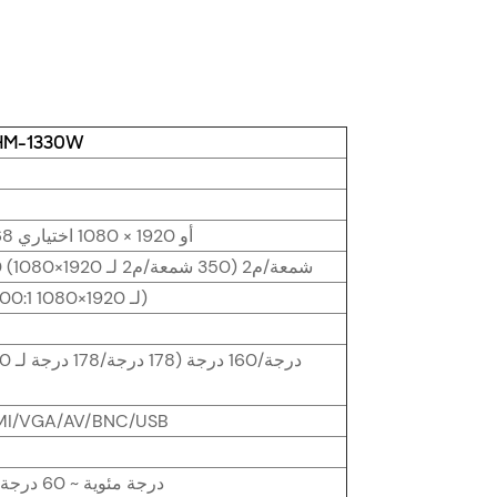
شاشة HDMI مقاس 13.3 بوصة W
1366 × 768 أو 1920 × 1080 اختياري
250-300 شمعة/م2 (350 شمعة/م2 لـ 1920×1080)
500:1 (1000:1 لـ 1920×1080)
قارئ /VGA/AV/BNC/USB
-10 درجة مئوية ~ 60 درجة مئوية