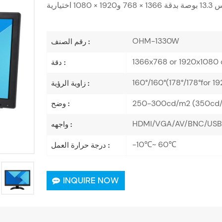
OHM-1330W
رقم الصنف :
1366x768 or 1920x1080 
دقة :
160°/160°(178°/178°for 1
زاوية الرؤية :
250-300cd/m2 (350cd/m
وضح :
HDMI/VGA/AV/BNC/USB 
واجهه :
-10℃~ 60℃
درجة حرارة العمل :
INQUIRE NOW