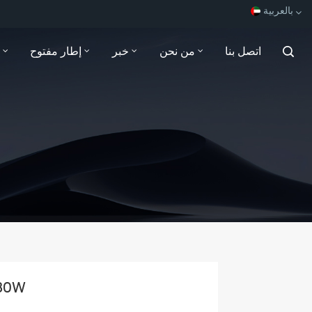
بالعربية
اتصل بنا
من نحن
خبر
إطار مفتوح
English
Español
Français
بالعربية
شاشة HDMI مق