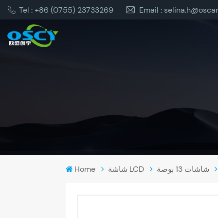
Tel : +86 (0755) 23733269
Email : selina.h@osca
شاشات 13 بوصة
شاشة LCD
Home