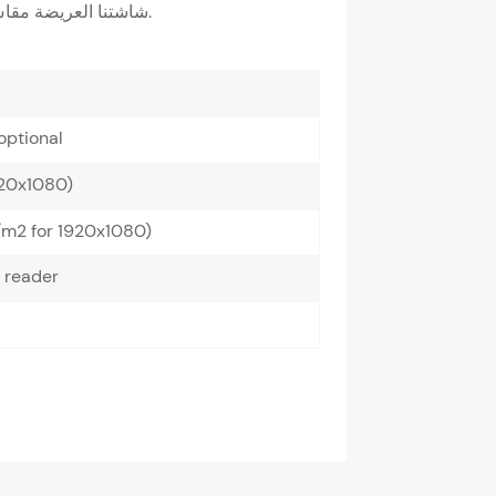
شاشتنا العريضة مقاس 13.3 بوصة بدقة 1366 × 768 و1920 × 1080 اختيارية.
optional
920x1080)
2 for 1920x1080)
reader