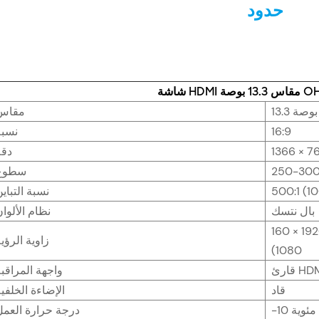
حدود
OHM-1330
13.3 بوصة
مقاس
16:9
نسبة
دقة
سطوع
نسبة التباي
بال نتسك
نظام الألوا
160 درجة/160 درجة (178 درجة/178 درجة لـ 1920 ×
زاوية الرؤي
1080)
HDMI
واجهة المراقب
قاد
الإضاءة الخلفي
درجة حرارة العمل