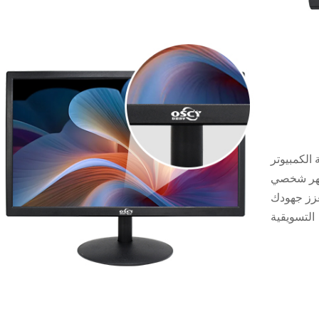
لكمبيوتر
شاء مظهر شخصي
عزز جهودك
التسويقية