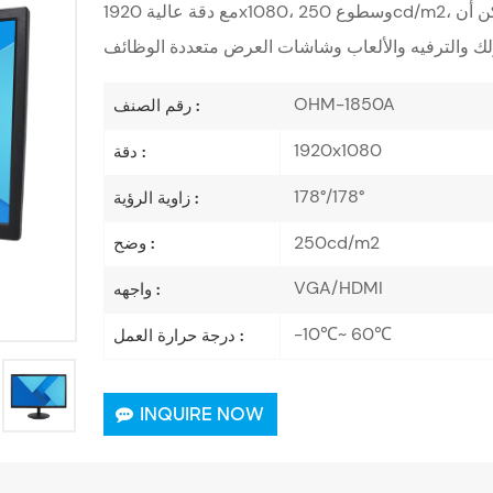
مع دقة عالية 1920x1080، وسطوع 250cd/m2، ونسبة 16:9، ونسبة تباين 1000:1، والتي يمكن أن
OHM-1850A
رقم الصنف :
1920x1080
دقة :
178°/178°
زاوية الرؤية :
250cd/m2
وضح :
VGA/HDMI
واجهه :
-10℃~ 60℃
درجة حرارة العمل :
INQUIRE NOW