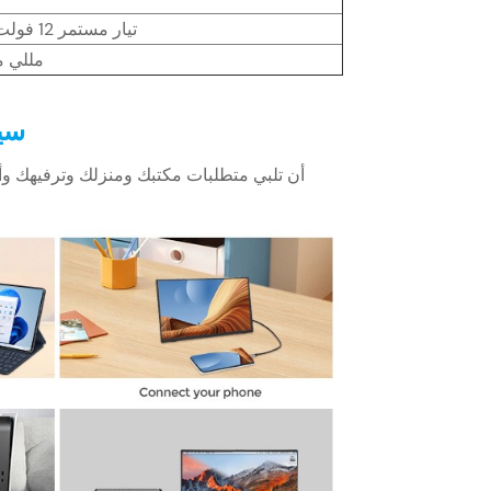
تيار مستمر 12 فولت 2.5 أمبير
75*75 مللي
سين