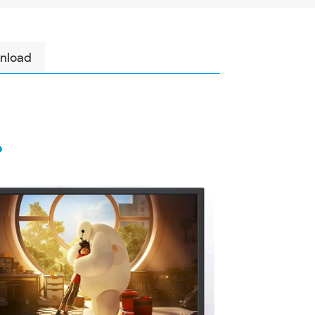
nload
م