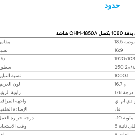
حدود
18.5 بوصة
مقاس
16:9
نسبة
1920x10
دقة
ة/م2
سطوع
1000:1
نسبة التباي
16.7 م
لون العرض
زاوية الرؤي
دي ام اي
واجهة المراقب
قاد
الإضاءة الخلفي
درجة حرارة العمل
مللي ثانية
وقت الاستجابة
8 لغات
لغة