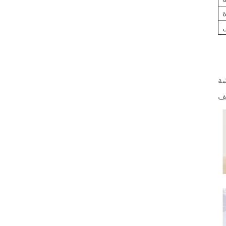
لك وترفيهك وألعابك