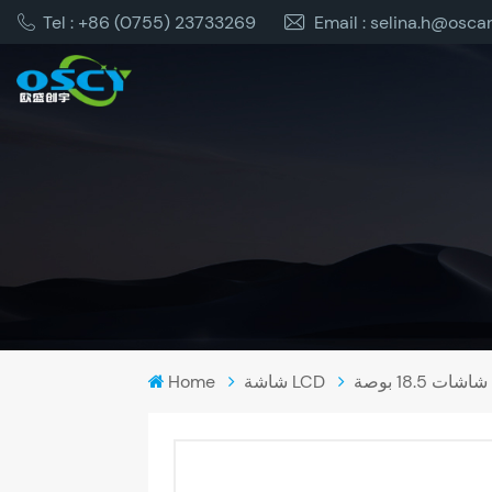
Tel : +86 (0755) 23733269
Email : selina.h@osca
شاشات 18.5 بوصة
شاشة LCD
Home