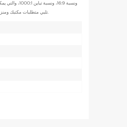
تلبي متطلبات مكتبك ومنزلك والترفيه والألعاب وشاشات العرض متعددة الوظائف.