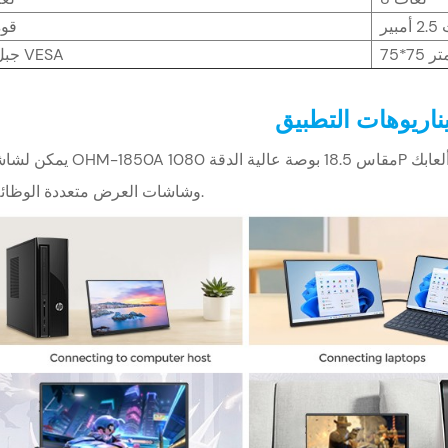
قوة
 متر
جبل VESA
اريوهات التطبيق
يمكن لشاشة OHM-1850A مقاس 18.5 بوصة عالية الدقة 1080P أن تلبي متطلبات مكتبك ومنز
وشاشات العرض متعددة الوظائف.