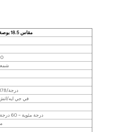
شاشة OHM-1850A مقاس 18.5 بوصة بدقة 1080 بكسل
80
250 شمع
178 درجة/178 درجة
في جي ايه/اتش 
-10 درجة مئوية ~ 60 درجة مئوية
5 